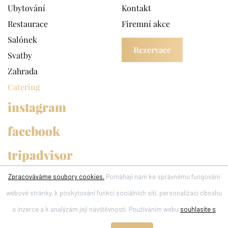
Ubytování
Kontakt
Restaurace
Firemní akce
Salónek
Rezervace
Svatby
Zahrada
Catering
instagram
facebook
tripadvisor
Zpracováváme soubory cookies.
Pomáhají nám ke správnému fungování
webové stránky, k poskytování funkcí sociálních sítí, personalizaci obsahu
a inzerce a k analýzám její návštěvnosti. Používáním webu
souhlasíte s
© Všechna práva vyhrazena 2026 Boutique Hotel U Solné brány
Zásady ochrany osobních údajů